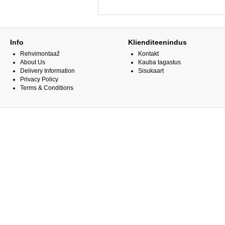
Info
Klienditeenindus
Rehvimontaaž
Kontakt
About Us
Kauba tagastus
Delivery Information
Sisukaart
Privacy Policy
Terms & Conditions