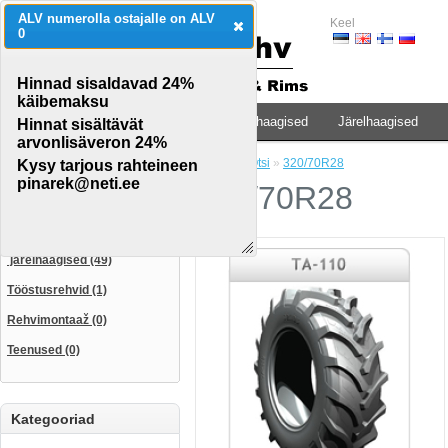
ALV numerolla ostajalle on ALV
Keel
0
Hinnad sisaldavad 24%
käibemaksu
Traktorid & põllumaj.teh.
Veoauto & haagised
Järelhaagised
Hinnat sisältävät
arvonlisäveron 24%
Avaleht
»
Otsi
»
320/70R28
Kysy tarjous rahteineen
CATEGORIES
pinarek@neti.ee
320/70R28
Traktorid & põllumaj.teh. (115)
Veoauto & haagised (35)
järelhaagised (49)
Tööstusrehvid (1)
Rehvimontaaž (0)
Teenused (0)
Kategooriad