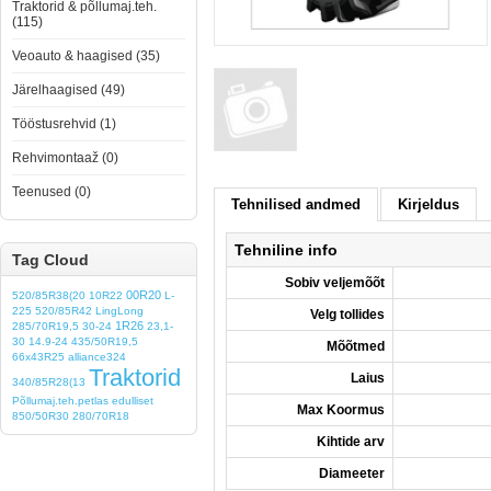
Traktorid & põllumaj.teh.
(115)
Veoauto & haagised (35)
Järelhaagised (49)
Tööstusrehvid (1)
Rehvimontaaž (0)
Teenused (0)
Tehnilised andmed
Kirjeldus
Tehniline info
Tag Cloud
Sobiv veljemõõt
00R20
520/85R38(20
10R22
L-
225
520/85R42
LingLong
Velg tollides
1R26
285/70R19,5
30-24
23,1-
30
14.9-24
435/50R19,5
Mõõtmed
66x43R25
alliance324
Traktorid
Laius
340/85R28(13
Põllumaj.teh.petlas
edulliset
Max Koormus
850/50R30
280/70R18
Kihtide arv
Diameeter