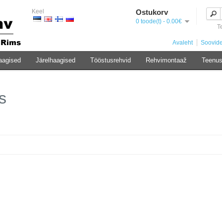
Keel
Ostukorv
0 toode(t) - 0.00€
T
Avaleht
Soovide
aagised
Järelhaagised
Tööstusrehvid
Rehvimontaaž
Teenu
s