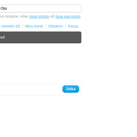
ere külaline, võite
sisse logida
või
luua uue konto
.
 nimekiri (0)
Minu konto
Ostukorv
Kassa
sed
Jätka