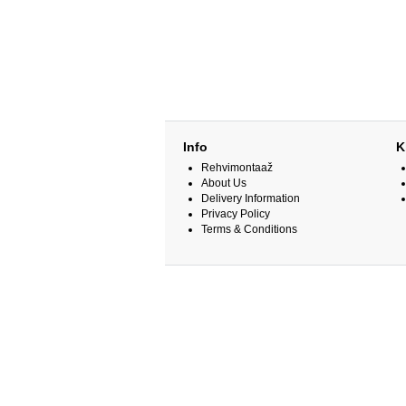
Info
K
Rehvimontaaž
About Us
Delivery Information
Privacy Policy
Terms & Conditions