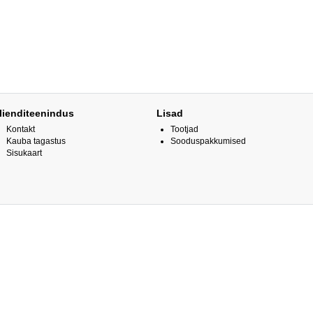
lienditeenindus
Lisad
Kontakt
Tootjad
Kauba tagastus
Sooduspakkumised
Sisukaart