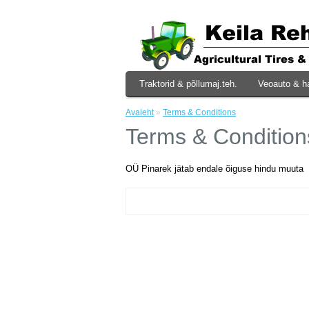
Traktorid & põllumaj.teh.
Veoauto & h
Avaleht
»
Terms & Conditions
Terms & Condition
OÜ Pinarek jätab endale õiguse hindu muuta