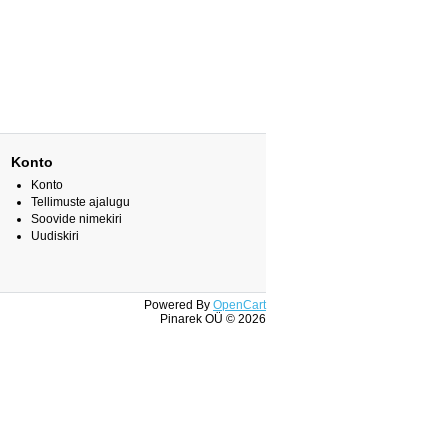
Konto
Konto
Tellimuste ajalugu
Soovide nimekiri
Uudiskiri
Powered By
OpenCart
Pinarek OÜ © 2026