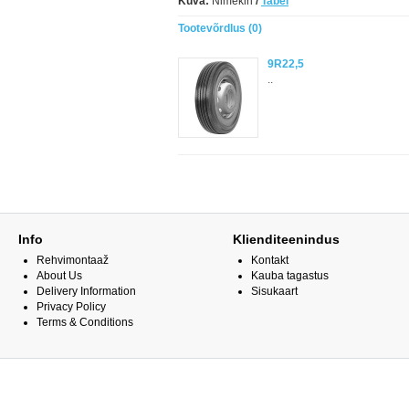
Kuva:
Nimekiri
/
Tabel
Tootevõrdlus (0)
9R22,5
..
Info
Klienditeenindus
Rehvimontaaž
Kontakt
About Us
Kauba tagastus
Delivery Information
Sisukaart
Privacy Policy
Terms & Conditions