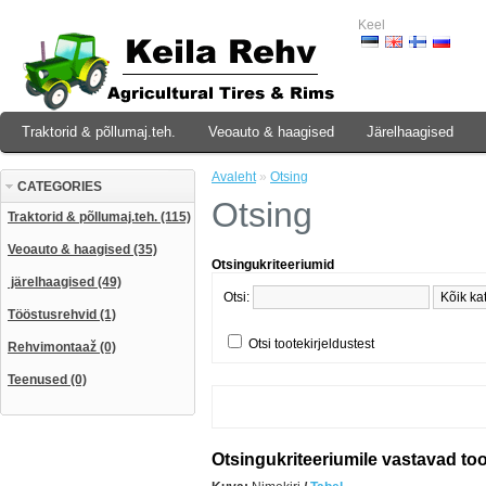
Keel
Traktorid & põllumaj.teh.
Veoauto & haagised
Järelhaagised
Avaleht
»
Otsing
CATEGORIES
Otsing
Traktorid & põllumaj.teh. (115)
Veoauto & haagised (35)
Otsingukriteeriumid
järelhaagised (49)
Otsi:
Tööstusrehvid (1)
Otsi tootekirjeldustest
Rehvimontaaž (0)
Teenused (0)
Otsingukriteeriumile vastavad to