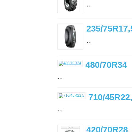
..
235/75R17,
..
480/70R34
..
710/45R22
..
420/70R28