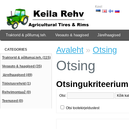
Keel
Traktorid & põllumaj.teh.
Veoauto & haagised
Järelhaagised
Avaleht
»
Otsing
CATEGORIES
Traktorid & põllumaj.teh. (115)
Otsing
Veoauto & haagised (35)
järelhaagised (49)
Otsingukriteerium
Tööstusrehvid (1)
Rehvimontaaž (0)
Otsi:
Teenused (0)
Otsi tootekirjeldustest