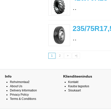
..
235/75R17,
..
1
2
>
>|
Info
Klienditeenindus
Rehvimontaaž
Kontakt
About Us
Kauba tagastus
Delivery Information
Sisukaart
Privacy Policy
Terms & Conditions