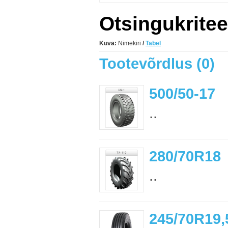
Otsingukritee
Kuva:
Nimekiri
/
Tabel
Tootevõrdlus (0)
500/50-17
..
280/70R18
..
245/70R19,