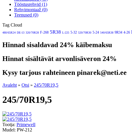
Tööstusrehvid (1)
Rehvimontaaž (0)
Teenused (0)
Tag Cloud
5R38
F-268
5-32
5-24
9R34
4-26
480/65R24
DE-13
320/70R28
L-225
520/70R30
540/65R38
Hinnad sisaldavad 24% käibemaksu
Hinnat sisältävät arvonlisäveron 24%
Kysy tarjous rahteineen pinarek@neti.ee
Avaleht
»
Otsi
»
245/70R19,5
245/70R19,5
Tootja:
Primewell
Mudel:
PW-212