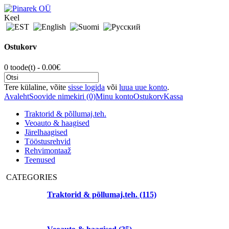
Keel
Ostukorv
0 toode(t) - 0.00€
Tere külaline, võite
sisse logida
või
luua uue konto
.
Avaleht
Soovide nimekiri (0)
Minu konto
Ostukorv
Kassa
Traktorid & põllumaj.teh.
Veoauto & haagised
Järelhaagised
Tööstusrehvid
Rehvimontaaž
Teenused
CATEGORIES
Traktorid & põllumaj.teh. (115)