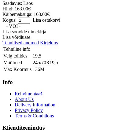
Saadavus:
Laos
Hind: 163.00€
Käibemaksuga: 163.00€
Kogus:
Lisa ostukorvi
- VÕI -
Lisa soovide nimekirja
Lisa võrdlusse
Tehnilised andmed
Kirjeldus
Tehniline info
Velg tollides
19,5
Mõõtmed
245/70R19,5
Max Koormus
136M
Info
Rehvimontaaž
About Us
Delivery Information
Privacy Policy
Terms & Conditions
Klienditeenindus