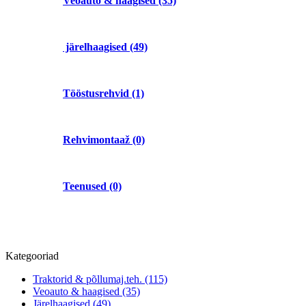
Veoauto & haagised (35)
järelhaagised (49)
Tööstusrehvid (1)
Rehvimontaaž (0)
Teenused (0)
Kategooriad
Traktorid & põllumaj.teh. (115)
Veoauto & haagised (35)
Järelhaagised (49)