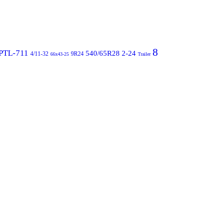
8
PTL-711
540/65R28
2-24
4/11-32
9R24
66x43-25
Trailer