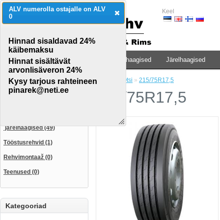
ALV numerolla ostajalle on ALV
Keel
0
Hinnad sisaldavad 24%
käibemaksu
Traktorid & põllumaj.teh.
Veoauto & haagised
Järelhaagised
Hinnat sisältävät
arvonlisäveron 24%
Avaleht
»
Otsi
»
215/75R17,5
Kysy tarjous rahteineen
CATEGORIES
pinarek@neti.ee
215/75R17,5
Traktorid & põllumaj.teh. (115)
Veoauto & haagised (35)
järelhaagised (49)
Tööstusrehvid (1)
Rehvimontaaž (0)
Teenused (0)
Kategooriad