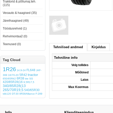
Traktorid & põllumaj.teh.
(115)
Veoauto & haagised (35)
Järelhaagised (49)
Tööstusrehvid (1)
Rehvimontaaž (0)
Teenused (0)
Tehnilised andmed
Kirjeldus
Tehniline info
Tag Cloud
Velg tollides
1R26
FL648
14.9-24
JAF-
Mõõtmed
tractor
5R42
399
16/70-20
6R38
650/65R42
tire
SG
Laius
420/85R28(16
9,5R17,5
340/85R28(13
Max Koormus
265/70R19,5
540/65R30
tdb120
DT-30
8R38Alliance
F-289
Info
Klienditeenindus