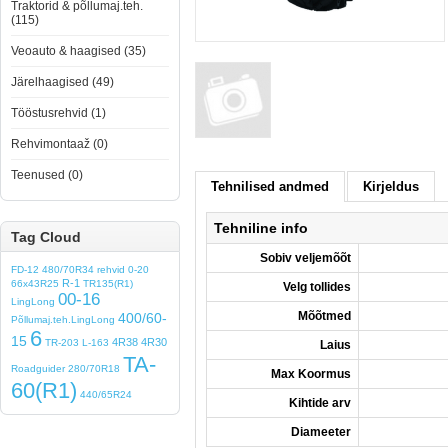
Traktorid & põllumaj.teh.
(115)
Veoauto & haagised (35)
Järelhaagised (49)
Tööstusrehvid (1)
Rehvimontaaž (0)
Teenused (0)
Tehnilised andmed
Kirjeldus
Tehniline info
Tag Cloud
Sobiv veljemõõt
FD-12
480/70R34
rehvid
0-20
R-1
66x43R25
TR135(R1)
Velg tollides
00-16
LingLong
Mõõtmed
400/60-
Põllumaj.teh.LingLong
6
15
4R38
4R30
TR-203
L-163
Laius
TA-
Roadguider
280/70R18
Max Koormus
60(R1)
440/65R24
Kihtide arv
Diameeter