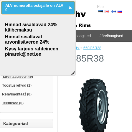
ALV numerolla ostajalle on ALV
Keel
0
Hinnad sisaldavad 24%
käibemaksu
Traktorid & põllumaj.teh.
Veoauto & haagised
Järelhaagised
Hinnat sisältävät
arvonlisäveron 24%
Avaleht
»
Otsi
»
650/85R38
Kysy tarjous rahteineen
CATEGORIES
pinarek@neti.ee
650/85R38
Traktorid & põllumaj.teh. (115)
Veoauto & haagised (35)
järelhaagised (49)
Tööstusrehvid (1)
Rehvimontaaž (0)
Teenused (0)
Kategooriad