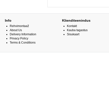
Info
Klienditeenindus
Rehvimontaaž
Kontakt
About Us
Kauba tagastus
Delivery Information
Sisukaart
Privacy Policy
Terms & Conditions