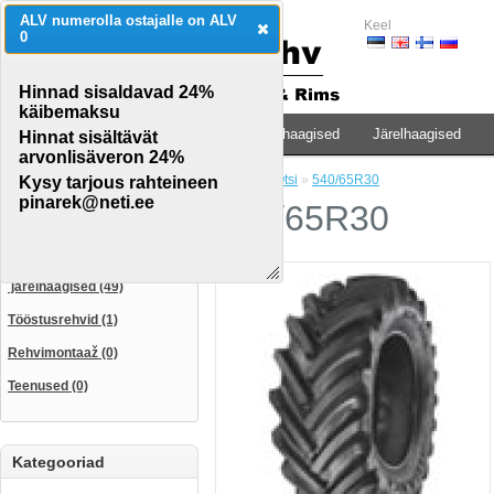
ALV numerolla ostajalle on ALV
Keel
0
Hinnad sisaldavad 24%
käibemaksu
Traktorid & põllumaj.teh.
Veoauto & haagised
Järelhaagised
Hinnat sisältävät
arvonlisäveron 24%
Avaleht
»
Otsi
»
540/65R30
Kysy tarjous rahteineen
CATEGORIES
pinarek@neti.ee
540/65R30
Traktorid & põllumaj.teh. (115)
Veoauto & haagised (35)
järelhaagised (49)
Tööstusrehvid (1)
Rehvimontaaž (0)
Teenused (0)
Kategooriad