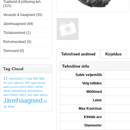
Traktorid & põllumaj.teh.
(115)
Veoauto & haagised (35)
Järelhaagised (49)
Tööstusrehvid (1)
Rehvimontaaž (0)
Teenused (0)
Tehnilised andmed
Kirjeldus
Tehniline info
Tag Cloud
Sobiv veljemõõt
12
RR-905
500/60R22
F-268
TA-120
alliance 365
agricultural
Velg tollides
alliance324
620/70R42
9R38
4R38
380/85R34
420/85R24
Mõõtmed
480/70R28
9R22
JAF-399
4R24)
Järelhaagised
Laius
00-
16
4R24
Max Koormus
Kihtide arv
Diameeter