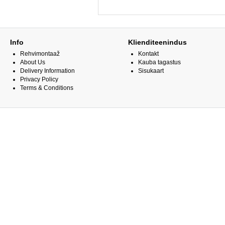
Info
Klienditeenindus
Rehvimontaaž
Kontakt
About Us
Kauba tagastus
Delivery Information
Sisukaart
Privacy Policy
Terms & Conditions