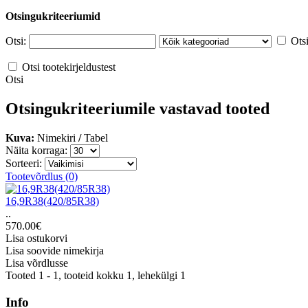
Otsingukriteeriumid
Otsi:
Ots
Otsi tootekirjeldustest
Otsi
Otsingukriteeriumile vastavad tooted
Kuva:
Nimekiri
/
Tabel
Näita korraga:
Sorteeri:
Tootevõrdlus (0)
16,9R38(420/85R38)
..
570.00€
Lisa ostukorvi
Lisa soovide nimekirja
Lisa võrdlusse
Tooted 1 - 1, tooteid kokku 1, lehekülgi 1
Info