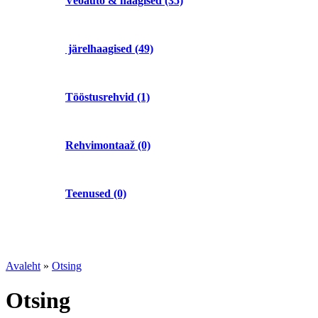
Veoauto & haagised (35)
järelhaagised (49)
Tööstusrehvid (1)
Rehvimontaaž (0)
Teenused (0)
Avaleht
»
Otsing
Otsing