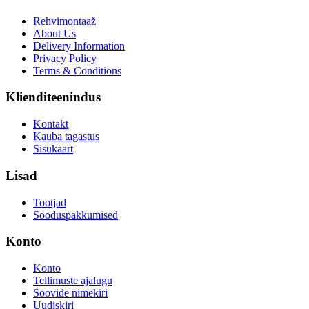
Rehvimontaaž
About Us
Delivery Information
Privacy Policy
Terms & Conditions
Klienditeenindus
Kontakt
Kauba tagastus
Sisukaart
Lisad
Tootjad
Sooduspakkumised
Konto
Konto
Tellimuste ajalugu
Soovide nimekiri
Uudiskiri