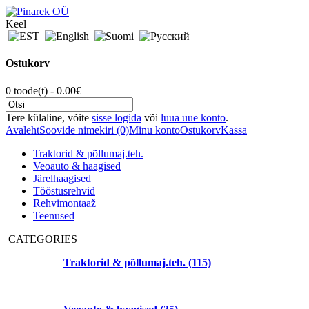
Keel
Ostukorv
0 toode(t) - 0.00€
Tere külaline, võite
sisse logida
või
luua uue konto
.
Avaleht
Soovide nimekiri (0)
Minu konto
Ostukorv
Kassa
Traktorid & põllumaj.teh.
Veoauto & haagised
Järelhaagised
Tööstusrehvid
Rehvimontaaž
Teenused
CATEGORIES
Traktorid & põllumaj.teh. (115)