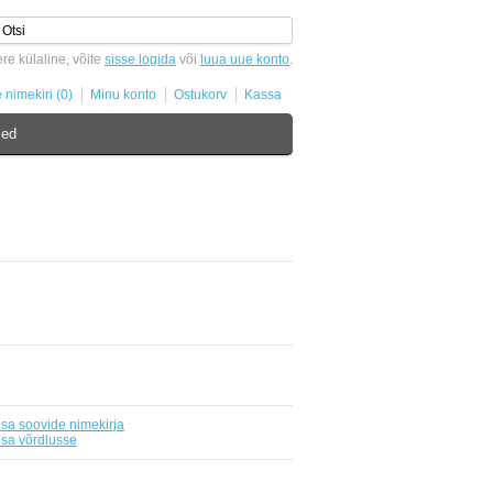
ere külaline, võite
sisse logida
või
luua uue konto
.
 nimekiri (0)
Minu konto
Ostukorv
Kassa
sed
isa soovide nimekirja
isa võrdlusse