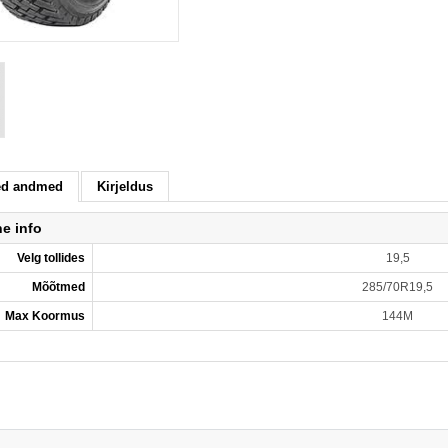
sed andmed
Kirjeldus
ne info
Velg tollides
19,5
Mõõtmed
285/70R19,5
Max Koormus
144M