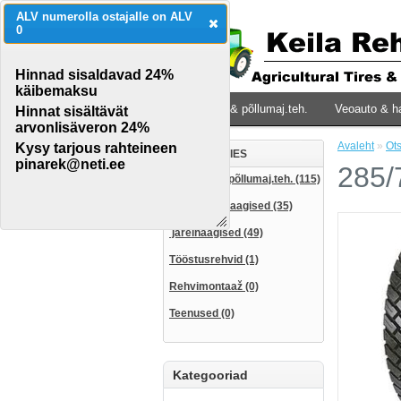
ALV numerolla ostajalle on ALV
0
Hinnad sisaldavad 24%
käibemaksu
Traktorid & põllumaj.teh.
Veoauto & h
Hinnat sisältävät
arvonlisäveron 24%
Avaleht
»
Ots
Kysy tarjous rahteineen
CATEGORIES
pinarek@neti.ee
285/
Traktorid & põllumaj.teh. (115)
Veoauto & haagised (35)
järelhaagised (49)
Tööstusrehvid (1)
Rehvimontaaž (0)
Teenused (0)
Kategooriad