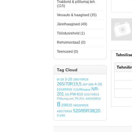
Traktorid & põllumaj.teh.
(115)
Veoauto & haagised (35)
Järelhaagised (49)
Tööstusrehvid (1)
Rehvimontaaž (0)
Teenused (0)
Tehnili
Tehnili
Tag Cloud
3-20
9/-28
280/70R18
265/70R19,5
4-26
JAF-399
NR-
520/85R38
V110Rosava
201
PW-610
SG
420/70R24
Põllumaj.teh.TR-201
440/65R24
8
25R20
480/65R28
520/85R38(20
480/70R34
V-19A