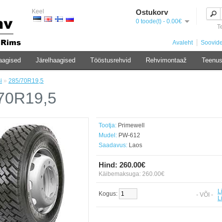
Keel
Ostukorv
0 toode(t) - 0.00€
T
Avaleht
Soovide
aagised
Järelhaagised
Tööstusrehvid
Rehvimontaaž
Teenu
i
»
285/70R19,5
70R19,5
Tootja:
Primewell
Mudel:
PW-612
Saadavus:
Laos
Hind: 260.00€
Käibemaksuga: 260.00€
L
Kogus:
Lisa ostukorvi
- VÕI -
L