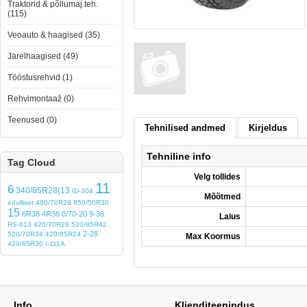
Traktorid & põllumaj.teh.
(115)
Veoauto & haagised (35)
Järelhaagised (49)
Tööstusrehvid (1)
Rehvimontaaž (0)
Teenused (0)
Tehnilised andmed
Kirjeldus
Tehniline info
Tag Cloud
Velg tollides
11
6
340/85R28(13
ID-304
Mõõtmed
edulliset
480/70R28
850/50R30
15
6R38
4R38
0/70-20
9-38
Laius
RS-613
420/70R28
520/85R42
2-28
520/70R34
420/85R24
Max Koormus
420/85R30
I-111A
Info
Klienditeenindus