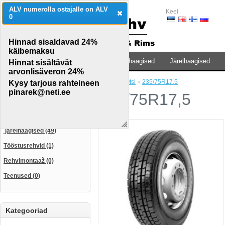
ALV numerolla ostajalle on ALV
Keel
0
Hinnad sisaldavad 24%
käibemaksu
Traktorid & põllumaj.teh.
Veoauto & haagised
Järelhaagised
Hinnat sisältävät
arvonlisäveron 24%
Avaleht
»
Otsi
»
235/75R17,5
Kysy tarjous rahteineen
CATEGORIES
pinarek@neti.ee
235/75R17,5
Traktorid & põllumaj.teh. (115)
Veoauto & haagised (35)
järelhaagised (49)
Tööstusrehvid (1)
Rehvimontaaž (0)
Teenused (0)
Kategooriad