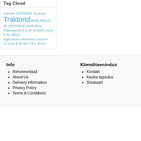
Tag Cloud
traktorin
420/85R24
Ascenso
Traktorid
9R38
5R42
5-
38
280/70R18
540/65R24
Põllumaj.teh.9
4-30
JA324A
VL44
5-32
4R24)
Agricultural.vredestein.traxion+
14.9-24
3-20
MI-173-1
TA-60
Info
Klienditeenindus
Rehvimontaaž
Kontakt
About Us
Kauba tagastus
Delivery Information
Sisukaart
Privacy Policy
Terms & Conditions