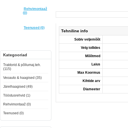
Rehvimontaaž
(0)
Teenused (0)
Tehniline info
Sobiv veljemõõt
Velg tollides
Kategooriad
Mõõtmed
Laius
Traktorid & põllumaj.teh.
(115)
Max Koormus
Veoauto & haagised (35)
Kihtide arv
Järelhaagised (49)
Diameeter
Tööstusrehvid (1)
Rehvimontaaž (0)
Teenused (0)