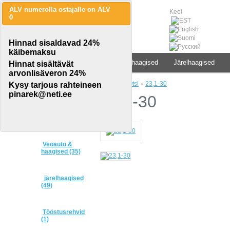
ALV numerolla ostajalle on ALV
Keel
0
Hinnad sisaldavad 24%
käibemaksu
Traktorid & põllumaj.teh.
Veoauto & haagised
Järelhaagised
Hinnat sisältävät
arvonlisäveron 24%
Avaleht
»
Otsi
»
23,1-30
Kysy tarjous rahteineen
CATEGORIES
pinarek@neti.ee
23,1-30
Traktorid &
põllumaj.teh.
(115)
Veoauto &
haagised (35)
järelhaagised
(49)
Tööstusrehvid
(1)