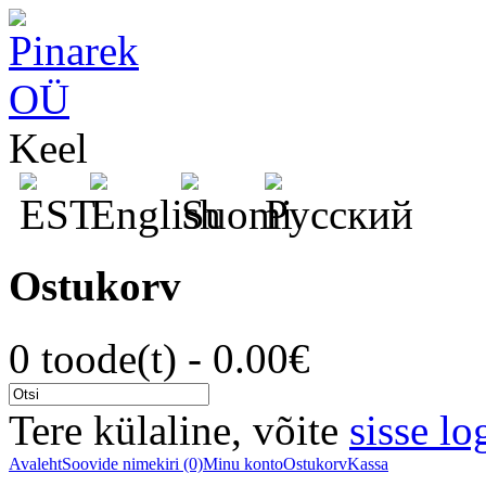
Keel
Ostukorv
0 toode(t) - 0.00€
Tere külaline, võite
sisse lo
Avaleht
Soovide nimekiri (0)
Minu konto
Ostukorv
Kassa