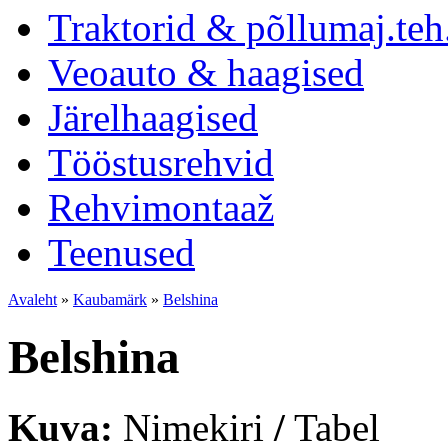
Traktorid & põllumaj.teh
Veoauto & haagised
Järelhaagised
Tööstusrehvid
Rehvimontaaž
Teenused
Avaleht
»
Kaubamärk
»
Belshina
Belshina
Kuva:
Nimekiri
/
Tabel